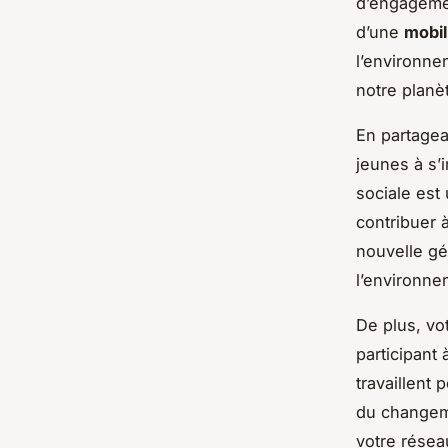
d’engageme
d’une
mobil
l’environne
notre planè
En partagea
jeunes à s’
sociale est
contribuer 
nouvelle gé
l’environne
De plus, vo
participant 
travaillent
du changem
votre résea