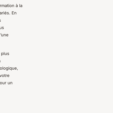
rmation à la
ariés. En
s
us
’une
 plus
n
ologique,
votre
pour un