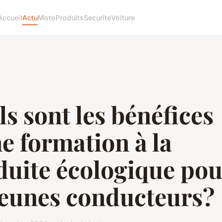
Accueil
Actu
Moto
Produits
Securite
Voiture
s sont les bénéfices
e formation à la
duite écologique pou
jeunes conducteurs?