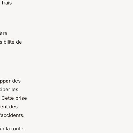
 frais
ière
ibilité de
pper
des
iper les
 Cette prise
ment des
’accidents.
r la route.