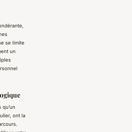
ondérante,
nes
e se limite
ment un
iples
ersonnel
logique
s qu’un
lier, ont la
arcours.