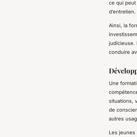
ce qui peut 
d’entretien.
Ainsi, la f
investissem
judicieuse.
conduire av
Développ
Une formati
compétences
situations,
de conscien
autres usag
Les jeunes 