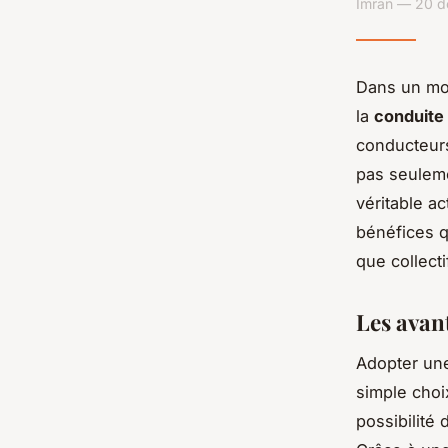
Imran — 20 d
Dans un mo
la
conduite
conducteurs
pas seuleme
véritable ac
bénéfices q
que collecti
Les avan
Adopter une
simple choi
possibilité 