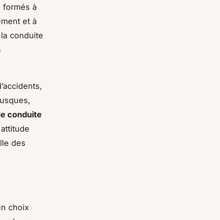
z formés à
ement et à
la conduite
s
’accidents,
rusques,
e conduite
attitude
lle des
un choix