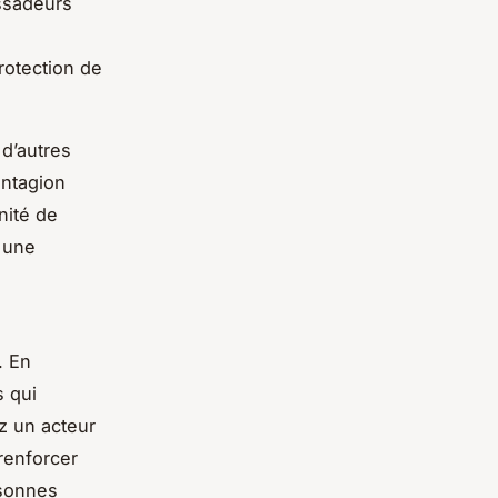
ssadeurs
rotection de
 d’autres
ontagion
nité de
r une
. En
s qui
z un acteur
renforcer
rsonnes