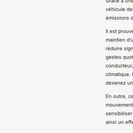
Grâce à une
véhicule de
émissions d
Il est prouv
maintien d’
réduire sig
gestes quot
conducteur,
climatique.
devenez un
En outre, c
mouvement.
sensibilise
ainsi un ef