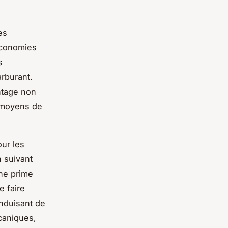
es
économies
s
rburant.
ntage non
 moyens de
ur les
 suivant
une prime
 faire
onduisant de
caniques,