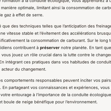
 formation à la conduite écologique, vous apprendrez à ut
 manière optimale, limitant ainsi la consommation de carbu
e gaz à effet de serre.
é que des techniques telles que l’anticipation des freinage
une vitesse stable et l’évitement des accélérations brusq
nificativement la consommation de carburant. Sur le long 
idiens contribuent à
préserver
notre planète. En tant qu
 vous jouez un rôle crucial dans la lutte contre le chang
 En intégrant ces pratiques dans vos habitudes de condui
 acteur du changement.
es comportements responsables peuvent inciter vos pairs 
 En partageant vos connaissances et expériences, vous
r votre entourage à l’importance de la conduite écologique
fet boule de neige bénéfique pour l’environnement.