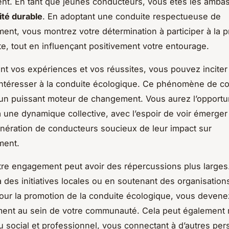
nt. En tant que jeunes conducteurs, vous êtes les amba
ité durable
. En adoptant une conduite respectueuse de
ment, vous montrez votre détermination à participer à la p
te, tout en influençant positivement votre entourage.
nt vos expériences et vos réussites, vous pouvez inciter
intéresser à la conduite écologique. Ce phénomène de c
 un puissant moteur de changement. Vous aurez l’opportu
à une dynamique collective, avec l’espoir de voir émerge
nération de conducteurs soucieux de leur impact sur
ment.
tre engagement peut avoir des répercussions plus larges
à des initiatives locales ou en soutenant des organisation
 pour la promotion de la conduite écologique, vous devene
ent au sein de votre communauté. Cela peut également 
u social et professionnel, vous connectant à d’autres pe