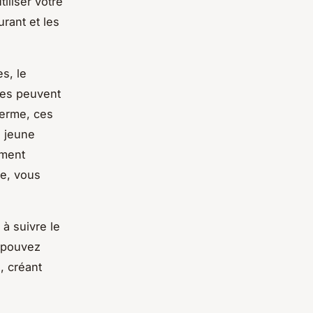
iliser votre
rant et les
s, le
ues peuvent
terme, ces
e jeune
ement
te, vous
à suivre le
 pouvez
, créant